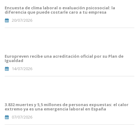
Mailing
Encuesta de clima laboral o evaluación psicosocial: la
(56).png
diferencia que puede costarle caro a tu empresa
20/07/2026
Portades
Article
Blog i
Mailing
Europreven recibe una acreditación oficial por su Plan de
(50).png
Igualdad
14/07/2026
Portades
Article
Blog i
Mailing
3.832 muertes y 5,5 millones de personas expuestas: el calor
(38).png
extremo ya es una emergencia laboral en España
07/07/2026
Portades
Article