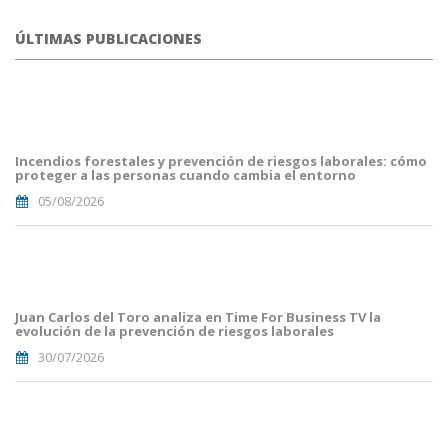
ÚLTIMAS PUBLICACIONES
portada
fuego
forestal.png
Incendios forestales y prevención de riesgos laborales: cómo
proteger a las personas cuando cambia el entorno
05/08/2026
Portada
JuanCarlos
del
Toro(1).png
Juan Carlos del Toro analiza en Time For Business TV la
evolución de la prevención de riesgos laborales
30/07/2026
Portades
Article
Blog i