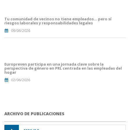
Article
Blog i
Mailing
Tu comunidad de vecinos no tiene empleados… pero sí
(8).png
riesgos laborales y responsabilidades legales
09/06/2026
portada
euro
malaga.png
Europreven participa en una jornada clave sobre la
perspectiva de género en PRL centrada en las empleadas del
hogar
02/06/2026
ARCHIVO DE PUBLICACIONES