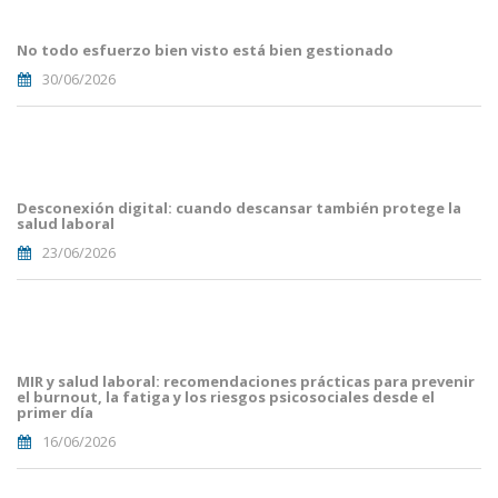
Blog i
Mailing
No todo esfuerzo bien visto está bien gestionado
(33).png
30/06/2026
Portades
Article
Blog i
Mailing
Desconexión digital: cuando descansar también protege la
(29).png
salud laboral
23/06/2026
Portades
Article
Blog i
Mailing
MIR y salud laboral: recomendaciones prácticas para prevenir
(16).png
el burnout, la fatiga y los riesgos psicosociales desde el
primer día
16/06/2026
Portades