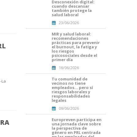
Desconexión digital:
Portades
cuando descansar
Article
también protege la
Blog i
salud laboral
Mailing
23/06/2026
(29).png
MIR y salud laboral:
Portades
recomendaciones
Article
prácticas para prevenir
RL
Blog i
el burnout, la fatiga y
Mailing
los riesgos
psicosociales desde el
(16).png
primer día
16/06/2026
Tu comunidad de
Portades
a-La
vecinos no tiene
Article
empleados… pero sí
Blog i
riesgos laborales y
Mailing
responsabilidades
legales
(8).png
09/06/2026
Europreven participa en
portada
ARA
una jornada clave sobre
euro
la perspectiva de
malaga.png
género en PRL centrada
en las empleadas del