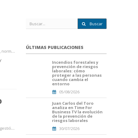
Buscar
ÚLTIMAS PUBLICACIONES
 de tráf
y
Incendios forestales y
portada
prevención de riesgos
fuego
laborales: cómo
forestal.png
proteger a las personas
cuando cambia el
entorno
05/08/2026
O
Juan Carlos del Toro
Portada
analiza en Time For
JuanCarlos
Business TV la evolución
del
de la prevención de
Toro(1).png
riesgos laborales
n de la
30/07/2026