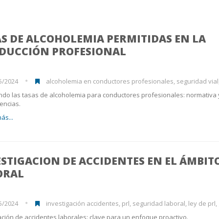
S DE ALCOHOLEMIA PERMITIDAS EN LA
DUCCIÓN PROFESIONAL
5/2024
alcoholemia en conductores profesionales, seguridad vial, normativa
do las tasas de alcoholemia para conductores profesionales: normativa 
encias.
ás...
STIGACION DE ACCIDENTES EN EL ÁMBIT
ORAL
5/2024
investigación accidentes, prl, seguridad laboral, ley de prl, gestió
ación de accidentes laborales: clave para un enfoque proactivo.