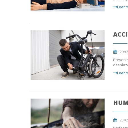
Leer m
ACCI
29/0
Prevenir
desplaz
Leer m
HUM
23/0
Protecci