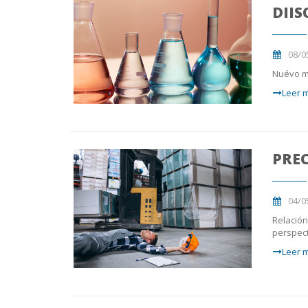
DIIS
08/0
Nuévo mé
Leer m
PREC
04/0
Relación
perspect
Leer m