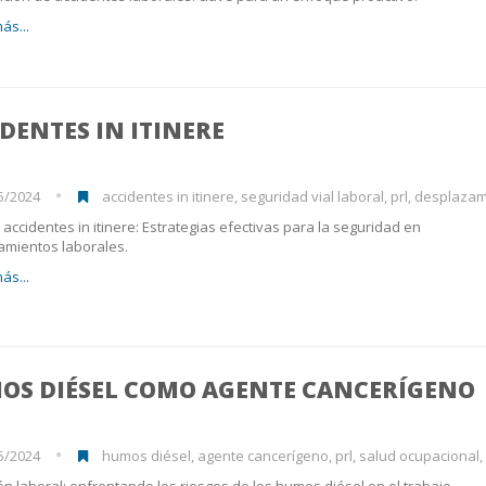
ás...
DENTES IN ITINERE
5/2024
accidentes in itinere, seguridad vial laboral, prl, desplazamientos,
 accidentes in itinere: Estrategias efectivas para la seguridad en
amientos laborales.
ás...
OS DIÉSEL COMO AGENTE CANCERÍGENO
5/2024
humos diésel, agente cancerígeno, prl, salud ocupacional, control ex
ón laboral: enfrentando los riesgos de los humos diésel en el trabajo.