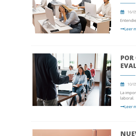
16/0
Entendie
Leer m
POR 
EVA
10/0
La impor
laboral.
Leer m
NUE