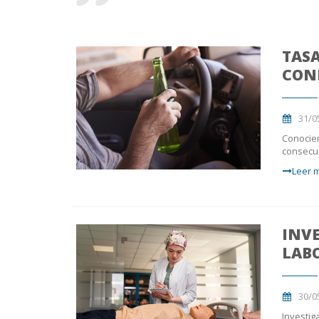
TASA
CON
31/0
Conocien
consecu
Leer m
INVE
LAB
30/0
Investig