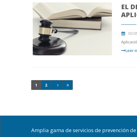
EL D
APL
03/0
Aplicaci
Leer m
1
2
Amplia gama de servicios de prevención de 