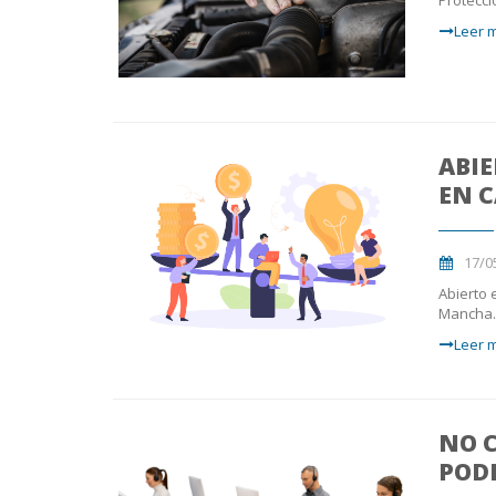
Leer m
ABIE
EN 
17/0
Abierto 
Mancha
Leer m
NO C
POD