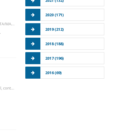
2021 (132)
2020 (171)
A24, prl
2019 (212)
.
2018 (188)
2017 (196)
2016 (69)
tos tem