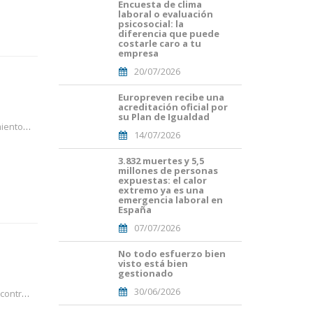
Encuesta de clima
Portades
laboral o evaluación
Article
psicosocial: la
Blog i
diferencia que puede
Mailing
costarle caro a tu
empresa
(56).png
20/07/2026
Europreven recibe una
Portades
acreditación oficial por
Article
su Plan de Igualdad
Blog i
 normat
14/07/2026
Mailing
(50).png
3.832 muertes y 5,5
Portades
millones de personas
Article
expuestas: el calor
Blog i
extremo ya es una
Mailing
emergencia laboral en
España
(38).png
07/07/2026
No todo esfuerzo bien
Portades
visto está bien
Article
gestionado
Blog i
30/06/2026
Mailing
posició
(33).png