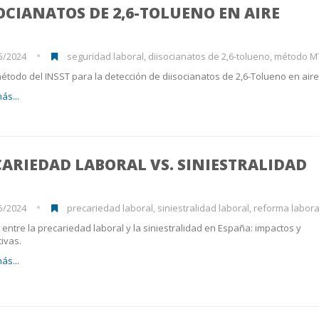
OCIANATOS DE 2,6-TOLUENO EN AIRE
5/2024
seguridad laboral, diisocianatos de 2,6-tolueno, método MTA/MA-067/
todo del INSST para la detección de diisocianatos de 2,6-Tolueno en aire
ás...
ARIEDAD LABORAL VS. SINIESTRALIDAD
5/2024
precariedad laboral, siniestralidad laboral, reforma laboral, contra
 entre la precariedad laboral y la siniestralidad en España: impactos y
ivas.
ás...