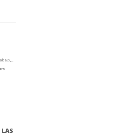
tos, aná
ave
 LAS