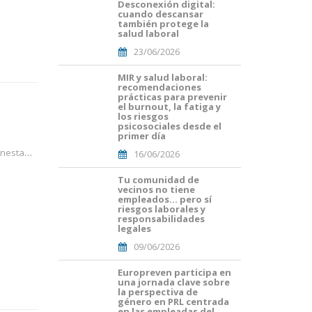
Desconexión digital:
Portades
cuando descansar
Article
también protege la
Blog i
salud laboral
Mailing
23/06/2026
(29).png
MIR y salud laboral:
Portades
recomendaciones
Article
prácticas para prevenir
Blog i
el burnout, la fatiga y
Mailing
los riesgos
psicosociales desde el
(16).png
primer día
 gestió
16/06/2026
Tu comunidad de
Portades
vecinos no tiene
Article
empleados… pero sí
Blog i
riesgos laborales y
Mailing
responsabilidades
legales
(8).png
09/06/2026
Europreven participa en
portada
una jornada clave sobre
euro
la perspectiva de
malaga.png
género en PRL centrada
en las empleadas del