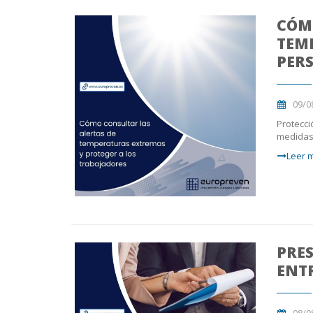
CÓM
TEM
PER
09/0
Protecci
medidas
Leer m
PRES
ENTR
08/0