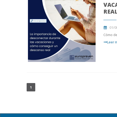
VAC
REA
01/0
Cómo de
Leer m
1