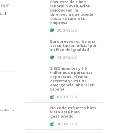
Encuesta de clima
Portades
laboral
laboral o evaluación
Article
psicosocial: la
Blog i
idad
diferencia que puede
Mailing
costarle caro a tu
empresa
(56).png
20/07/2026
Europreven recibe una
Portades
acreditación oficial por
Article
su Plan de Igualdad
Blog i
14/07/2026
Mailing
(50).png
3.832 muertes y 5,5
Portades
millones de personas
Article
expuestas: el calor
Blog i
extremo ya es una
Mailing
emergencia laboral en
España
(38).png
07/07/2026
No todo esfuerzo bien
Portades
rabajo,
visto está bien
Article
gestionado
s
Blog i
30/06/2026
Mailing
(33).png