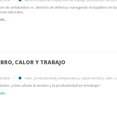
ón de certidumbre vs. derecho de defensa: navegando el equilibrio en la
ones laborales.
ás...
BRO, CALOR Y TRABAJO
8/2024
calor, productividad y temperatura, salud mental y calor, calor en e
tremo: ¿cómo afecta al cerebro y la productividad en el trabajo?
ás...