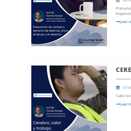
Presunci
inspecci
Leer m
CERE
07/0
Calor ex
Leer m