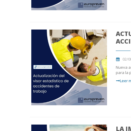
ACTU
ACCI
02/0
Nueva ac
para la 
Leer m
LA 