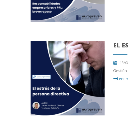
EL E
13/0
Gestión 
Leer m