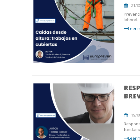
21/0
Prevenci
laboral.
Leer m
RESP
BRE
19/0
Responsa
fundame
Leer m