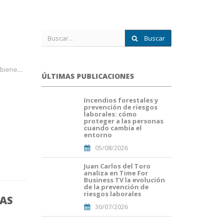
Buscar
ar labo
ÚLTIMAS PUBLICACIONES
Incendios forestales y
portada
prevención de riesgos
fuego
laborales: cómo
forestal.png
proteger a las personas
cuando cambia el
entorno
05/08/2026
Juan Carlos del Toro
Portada
analiza en Time For
JuanCarlos
Business TV la evolución
del
de la prevención de
Toro(1).png
riesgos laborales
TAS
30/07/2026