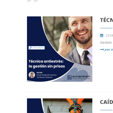
TÉCN
23/0
Gestión 
Leer m
CAÍD