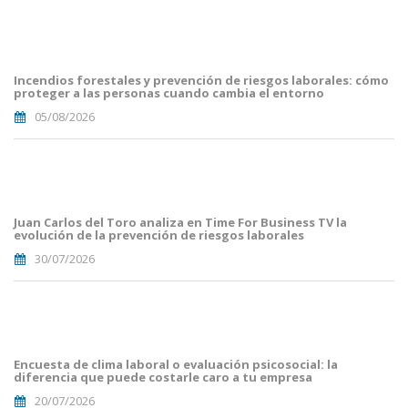
portada
fuego
forestal.png
Incendios forestales y prevención de riesgos laborales: cómo
proteger a las personas cuando cambia el entorno
05/08/2026
Portada
JuanCarlos
del
Toro(1).png
Juan Carlos del Toro analiza en Time For Business TV la
evolución de la prevención de riesgos laborales
30/07/2026
Portades
Article
Blog i
Mailing
Encuesta de clima laboral o evaluación psicosocial: la
(56).png
diferencia que puede costarle caro a tu empresa
20/07/2026