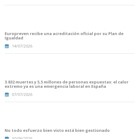
Portades
Article
Blog i
Mailing
Europreven recibe una acreditación oficial por su Plan de
(50).png
Igualdad
14/07/2026
Portades
Article
Blog i
Mailing
3.832 muertes y 5,5 millones de personas expuestas: el calor
(38).png
extremo ya es una emergencia laboral en España
07/07/2026
Portades
Article
Blog i
Mailing
No todo esfuerzo bien visto está bien gestionado
(33).png
30/06/2026