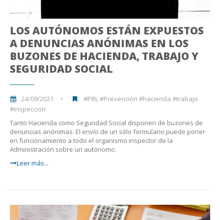
LOS AUTÓNOMOS ESTÁN EXPUESTOS
A DENUNCIAS ANÓNIMAS EN LOS
BUZONES DE HACIENDA, TRABAJO Y
SEGURIDAD SOCIAL
24/09/2021
#PRL #Prevención #hacienda #trabajo
#inspeccion
Tanto Hacienda como Seguridad Social disponen de buzones de
denuncias anónimas. El envío de un sólo formulario puede poner
en funcionamiento a todo el organismo inspector de la
Administración sobre un autónomo.
Leer más...