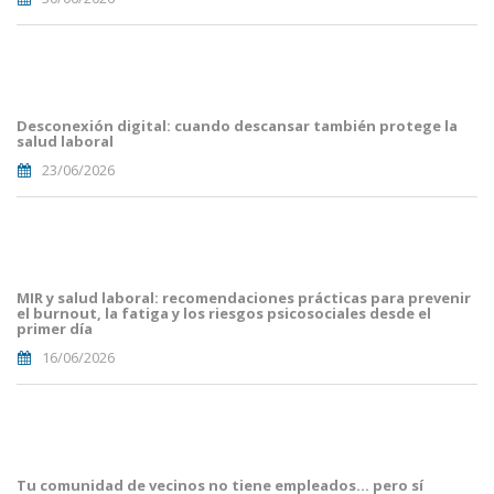
Portades
Article
Blog i
Mailing
Desconexión digital: cuando descansar también protege la
(29).png
salud laboral
23/06/2026
Portades
Article
Blog i
Mailing
MIR y salud laboral: recomendaciones prácticas para prevenir
(16).png
el burnout, la fatiga y los riesgos psicosociales desde el
primer día
16/06/2026
Portades
Article
Blog i
Mailing
Tu comunidad de vecinos no tiene empleados… pero sí
(8).png