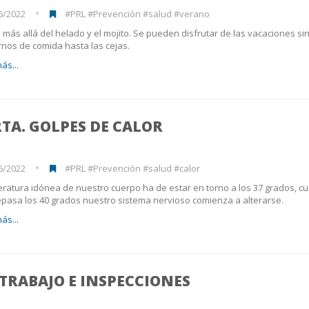
6/2022
#PRL #Prevención #salud #verano
 más allá del helado y el mojito. Se pueden disfrutar de las vacaciones si
rnos de comida hasta las cejas.
ás...
TA. GOLPES DE CALOR
6/2022
#PRL #Prevención #salud #calor
ratura idónea de nuestro cuerpo ha de estar en torno a los 37 grados, c
pasa los 40 grados nuestro sistema nervioso comienza a alterarse.
ás...
TRABAJO E INSPECCIONES