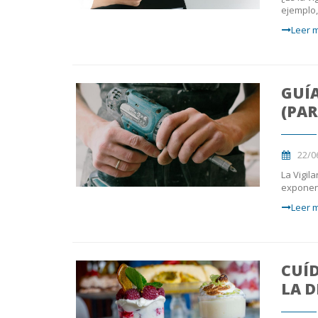
ejemplo
Leer m
GUÍA
(PAR
22/0
La Vigil
exponen 
Leer m
CUÍD
LA D