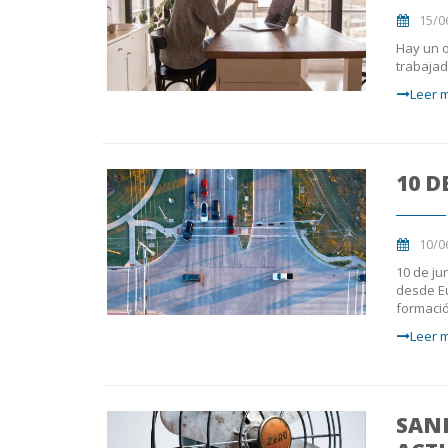
15/0
Hay un o
trabajad
Leer m
10 D
10/0
10 de ju
desde Eu
formació
Leer m
SANI