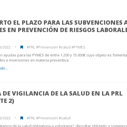
RTO EL PLAZO PARA LAS SUBVENCIONES 
S EN PREVENCIÓN DE RIESGOS LABORAL
6/2022
#PRL #Prevención #salud #PYMES
n ayudas para las PYMES de entre 1.200 y 15.000€ cuyo objeto es fomenta
des e inversiones en materia preventiva.
ás...
 DE VIGILANCIA DE LA SALUD EN LA PRL
TE 2)
6/2022
#PRL #Prevención #salud
igilancia de la salud obligatoria o voluntaria? ¿Resultar obligado a someter