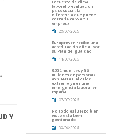
Encuesta de clima
Portades
laboral o evaluación
Article
psicosocial: la
Blog i
diferencia que puede
Mailing
costarle caro a tu
empresa
(56).png
20/07/2026
Europreven recibe una
Portades
acreditación oficial por
Article
su Plan de Igualdad
Blog i
14/07/2026
Mailing
(50).png
3.832 muertes y 5,5
Portades
millones de personas
se
Article
expuestas: el calor
Blog i
extremo ya es una
Mailing
emergencia laboral en
España
(38).png
07/07/2026
No todo esfuerzo bien
Portades
UD Y
visto está bien
Article
gestionado
Blog i
30/06/2026
Mailing
(33).png