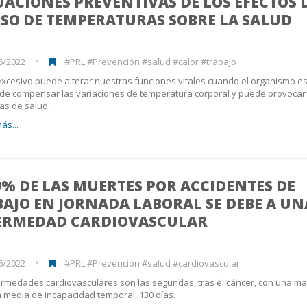
ACIONES PREVENTIVAS DE LOS EFECTOS 
SO DE TEMPERATURAS SOBRE LA SALUD
6/2022
#PRL #Prevención #salud #calor #trabajo
 excesivo puede alterar nuestras funciones vitales cuando el organismo e
de compensar las variaciones de temperatura corporal y puede provocar
as de salud.
ás...
9% DE LAS MUERTES POR ACCIDENTES DE
AJO EN JORNADA LABORAL SE DEBE A UN
ERMEDAD CARDIOVASCULAR
6/2022
#PRL #Prevención #salud #cardiovascular
rmedades cardiovasculares son las segundas, tras el cáncer, con una m
 media de incapacidad temporal, 130 días.