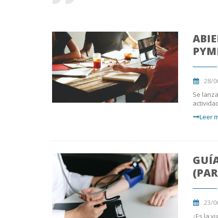
ABIE
PYME
28/0
Se lanza
activida
Leer m
GUÍA
(PAR
23/0
¿Es la v