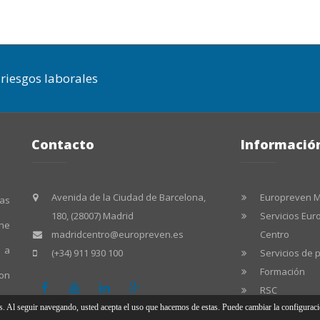
riesgos laborales
Contacto
Informació
Avenida de la Ciudad de Barcelona,
Europreven M
las
180, (28007) Madrid
Servicios Eu
ene
madridcentro@europreven.es
Centro
a a
(+34) 911 930 100
Servicios de 
Formación
on
RSC
as. Al seguir navegando, usted acepta el uso que hacemos de estas. Puede cambiar la configurac