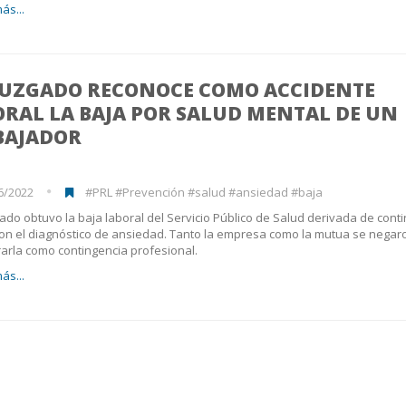
ás...
JUZGADO RECONOCE COMO ACCIDENTE
RAL LA BAJA POR SALUD MENTAL DE UN
BAJADOR
6/2022
#PRL #Prevención #salud #ansiedad #baja
ado obtuvo la baja laboral del Servicio Público de Salud derivada de cont
n el diagnóstico de ansiedad. Tanto la empresa como la mutua se negar
arla como contingencia profesional.
ás...