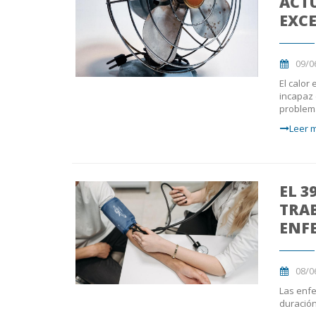
ACTU
EXCE
09/0
El calor
incapaz 
problem
Leer m
EL 3
TRAB
ENF
08/0
Las enfe
duración