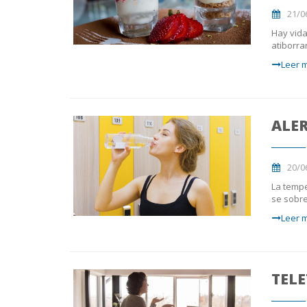
21/0
Hay vida
atiborra
Leer m
ALER
20/0
La tempe
se sobre
Leer m
TELE