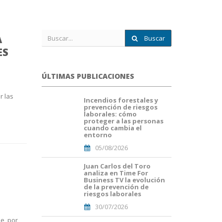
A
Buscar
ES
ÚLTIMAS PUBLICACIONES
r las
Incendios forestales y
portada
prevención de riesgos
fuego
laborales: cómo
forestal.png
proteger a las personas
cuando cambia el
entorno
05/08/2026
Juan Carlos del Toro
Portada
analiza en Time For
JuanCarlos
Business TV la evolución
del
de la prevención de
Toro(1).png
riesgos laborales
30/07/2026
se, por