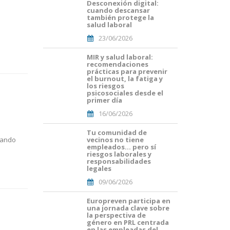
Desconexión digital:
Portades
cuando descansar
Article
también protege la
Blog i
n
salud laboral
Mailing
23/06/2026
(29).png
MIR y salud laboral:
Portades
recomendaciones
Article
prácticas para prevenir
Blog i
el burnout, la fatiga y
Mailing
los riesgos
psicosociales desde el
(16).png
primer día
16/06/2026
Tu comunidad de
Portades
uando
vecinos no tiene
Article
empleados… pero sí
Blog i
riesgos laborales y
Mailing
responsabilidades
legales
(8).png
09/06/2026
Europreven participa en
portada
una jornada clave sobre
euro
la perspectiva de
malaga.png
género en PRL centrada
en las empleadas del