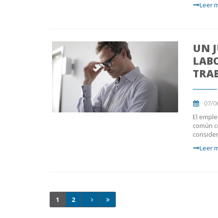
Leer m
UN 
LABO
TRA
07/0
El emple
común co
consider
Leer m
1
2