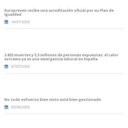
Blog i
Mailing
Europreven recibe una acreditación oficial por su Plan de
(50).png
Igualdad
14/07/2026
Portades
Article
Blog i
Mailing
3.832 muertes y 5,5 millones de personas expuestas: el calor
(38).png
extremo ya es una emergencia laboral en España
07/07/2026
Portades
Article
Blog i
Mailing
No todo esfuerzo bien visto está bien gestionado
(33).png
30/06/2026
Portades
Article