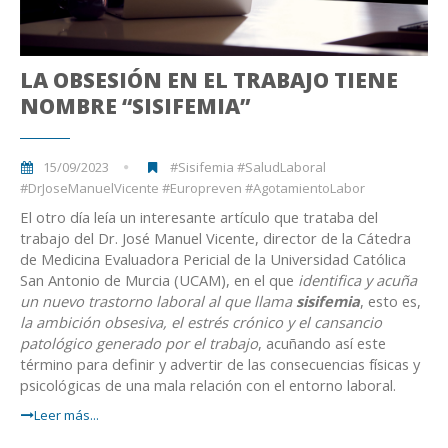
LA OBSESIÓN EN EL TRABAJO TIENE
NOMBRE “SISIFEMIA”
15/09/2023
#Sisifemia #SaludLaboral
#DrJoseManuelVicente #Europreven #AgotamientoLabor
El otro día leía un interesante artículo que trataba del
trabajo del Dr. José Manuel Vicente, director de la Cátedra
de Medicina Evaluadora Pericial de la Universidad Católica
San Antonio de Murcia (UCAM), en el que
identifica y acuña
un nuevo trastorno laboral al que llama
sisifemia
, esto es,
la ambición obsesiva, el estrés crónico y el cansancio
patológico generado por el trabajo
, acuñando así este
término para definir y advertir de las consecuencias físicas y
psicológicas de una mala relación con el entorno laboral.
Leer más...