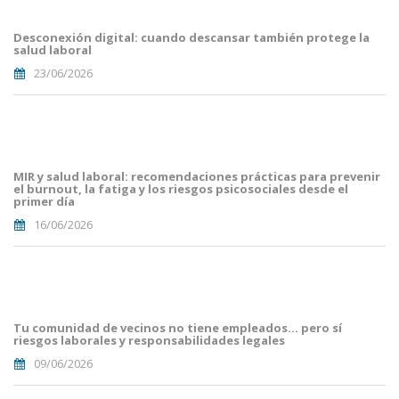
Blog i
Mailing
Desconexión digital: cuando descansar también protege la
(29).png
salud laboral
23/06/2026
Portades
Article
Blog i
Mailing
MIR y salud laboral: recomendaciones prácticas para prevenir
(16).png
el burnout, la fatiga y los riesgos psicosociales desde el
primer día
16/06/2026
Portades
Article
Blog i
Mailing
Tu comunidad de vecinos no tiene empleados… pero sí
(8).png
riesgos laborales y responsabilidades legales
09/06/2026