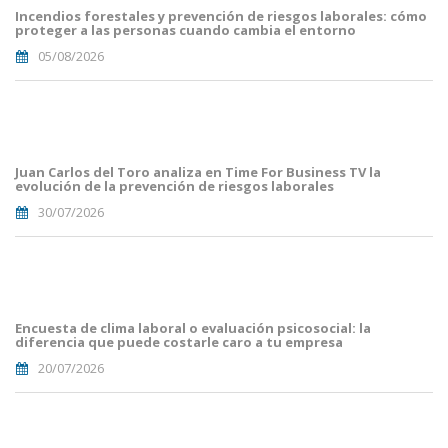
Incendios forestales y prevención de riesgos laborales: cómo
proteger a las personas cuando cambia el entorno
05/08/2026
Portada
JuanCarlos
del
Toro(1).png
Juan Carlos del Toro analiza en Time For Business TV la
evolución de la prevención de riesgos laborales
30/07/2026
Portades
Article
Blog i
Mailing
Encuesta de clima laboral o evaluación psicosocial: la
(56).png
diferencia que puede costarle caro a tu empresa
20/07/2026
Portades
Article