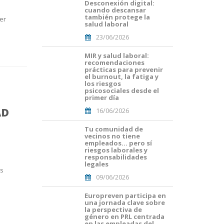
Desconexión digital:
Portades
cuando descansar
Article
también protege la
er
Blog i
salud laboral
Mailing
23/06/2026
(29).png
MIR y salud laboral:
Portades
recomendaciones
Article
prácticas para prevenir
Blog i
el burnout, la fatiga y
Mailing
los riesgos
psicosociales desde el
(16).png
primer día
AD
16/06/2026
Tu comunidad de
Portades
vecinos no tiene
Article
empleados… pero sí
Blog i
riesgos laborales y
Mailing
responsabilidades
legales
(8).png
os
09/06/2026
Europreven participa en
portada
una jornada clave sobre
euro
la perspectiva de
malaga.png
género en PRL centrada
en las empleadas del