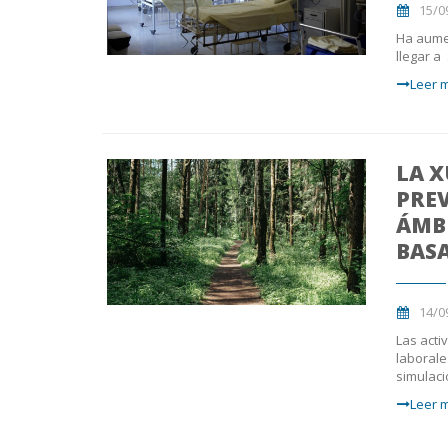
15/0
Ha aumen
llegar a
Leer m
LA 
PREV
ÁMB
BASA
14/0
Las acti
laborale
simulaci
Leer m