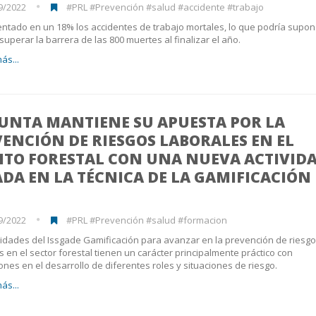
9/2022
#PRL #Prevención #salud #accidente #trabajo
tado en un 18% los accidentes de trabajo mortales, lo que podría supon
 superar la barrera de las 800 muertes al finalizar el año.
ás...
XUNTA MANTIENE SU APUESTA POR LA
ENCIÓN DE RIESGOS LABORALES EN EL
ITO FORESTAL CON UNA NUEVA ACTIVID
DA EN LA TÉCNICA DE LA GAMIFICACIÓN
9/2022
#PRL #Prevención #salud #formacion
vidades del Issgade Gamificación para avanzar en la prevención de riesg
s en el sector forestal tienen un carácter principalmente práctico con
ones en el desarrollo de diferentes roles y situaciones de riesgo.
ás...