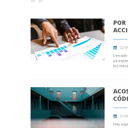
POR 
ACCI
22/0
Cerrado 
ya esper
los mese
ACOS
CÓD
21/0
Hay supu