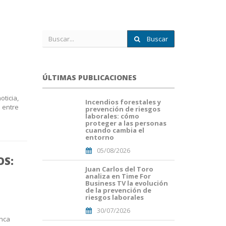
Buscar
ÚLTIMAS PUBLICACIONES
oticia,
Incendios forestales y
portada
e entre
prevención de riesgos
fuego
laborales: cómo
forestal.png
proteger a las personas
cuando cambia el
entorno
05/08/2026
OS:
Juan Carlos del Toro
Portada
analiza en Time For
JuanCarlos
Business TV la evolución
del
de la prevención de
Toro(1).png
riesgos laborales
30/07/2026
inca