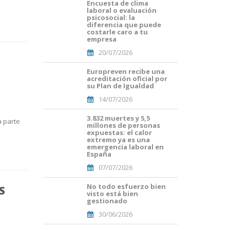
Encuesta de clima
Portades
laboral o evaluación
Article
psicosocial: la
Blog i
diferencia que puede
Mailing
costarle caro a tu
empresa
(56).png
20/07/2026
Europreven recibe una
Portades
acreditación oficial por
Article
su Plan de Igualdad
Blog i
14/07/2026
Mailing
(50).png
3.832 muertes y 5,5
Portades
a parte
millones de personas
Article
expuestas: el calor
Blog i
extremo ya es una
Mailing
emergencia laboral en
España
(38).png
07/07/2026
No todo esfuerzo bien
Portades
S
visto está bien
Article
gestionado
Blog i
30/06/2026
Mailing
(33).png