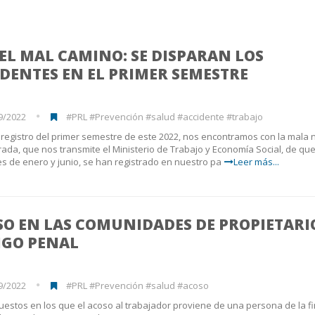
EL MAL CAMINO: SE DISPARAN LOS
DENTES EN EL PRIMER SEMESTRE
9/2022
#PRL #Prevención #salud #accidente #trabajo
registro del primer semestre de este 2022, nos encontramos con la mala n
ada, que nos transmite el Ministerio de Trabajo y Economía Social, de qu
s de enero y junio, se han registrado en nuestro pa
Leer más...
O EN LAS COMUNIDADES DE PROPIETARI
IGO PENAL
9/2022
#PRL #Prevención #salud #acoso
estos en los que el acoso al trabajador proviene de una persona de la f