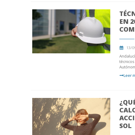
TÉCN
EN 2
COM
13/0
Andalucí
técnicos
Autónom
Leer m
¿QUÉ
CALO
ACCI
SOL