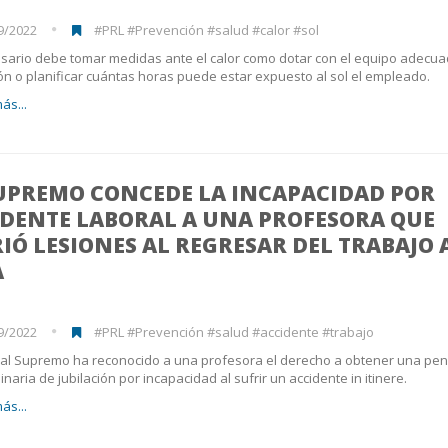
9/2022
#PRL #Prevención #salud #calor #sol
sario debe tomar medidas ante el calor como dotar con el equipo adecua
ón o planificar cuántas horas puede estar expuesto al sol el empleado.
ás...
SUPREMO CONCEDE LA INCAPACIDAD POR
IDENTE LABORAL A UNA PROFESORA QUE
IÓ LESIONES AL REGRESAR DEL TRABAJO 
A
9/2022
#PRL #Prevención #salud #accidente #trabajo
nal Supremo ha reconocido a una profesora el derecho a obtener una pe
inaria de jubilación por incapacidad al sufrir un accidente in itinere.
ás...