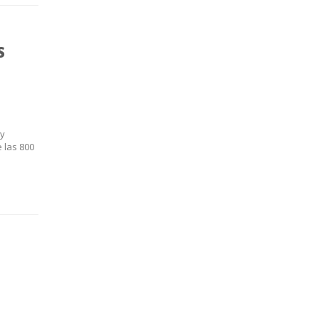
S
 y
 las 800