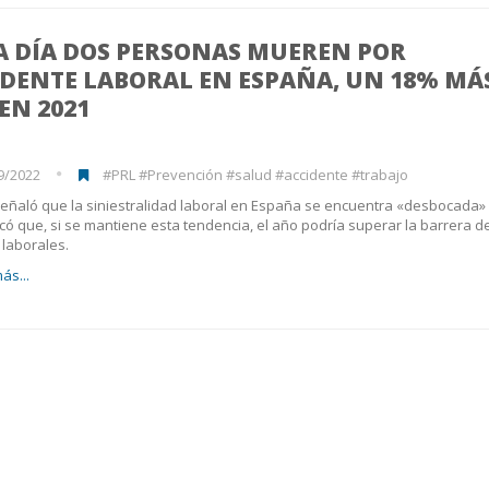
A DÍA DOS PERSONAS MUEREN POR
IDENTE LABORAL EN ESPAÑA, UN 18% MÁ
EN 2021
9/2022
#PRL #Prevención #salud #accidente #trabajo
eñaló que la siniestralidad laboral en España se encuentra «desbocada»
có que, si se mantiene esta tendencia, el año podría superar la barrera de
laborales.
ás...