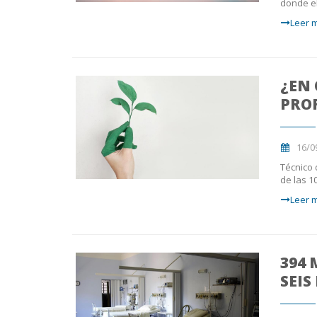
donde el
Leer m
¿EN
PROF
16/0
Técnico 
de las 1
Leer m
394 
SEIS