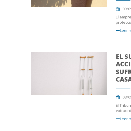
09/0
El empre
protecci
Leer m
EL 
ACC
SUFR
CAS
08/0
El Tribu
extraord
Leer m