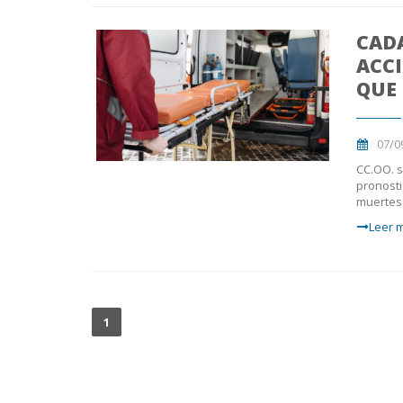
CAD
ACC
QUE 
07/0
CC.OO. s
pronosti
muertes 
Leer m
1