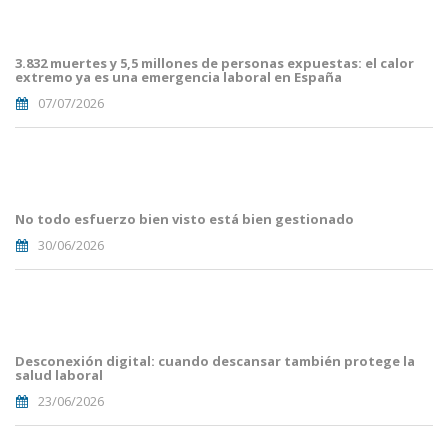
Article
Blog i
Mailing
3.832 muertes y 5,5 millones de personas expuestas: el calor
(38).png
extremo ya es una emergencia laboral en España
07/07/2026
Portades
Article
Blog i
Mailing
No todo esfuerzo bien visto está bien gestionado
(33).png
30/06/2026
Portades
Article
Blog i
Mailing
Desconexión digital: cuando descansar también protege la
(29).png
salud laboral
23/06/2026