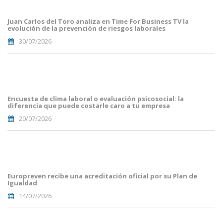
del
Toro(1).png
Juan Carlos del Toro analiza en Time For Business TV la
evolución de la prevención de riesgos laborales
30/07/2026
Portades
Article
Blog i
Mailing
Encuesta de clima laboral o evaluación psicosocial: la
(56).png
diferencia que puede costarle caro a tu empresa
20/07/2026
Portades
Article
Blog i
Mailing
Europreven recibe una acreditación oficial por su Plan de
(50).png
Igualdad
14/07/2026
Portades