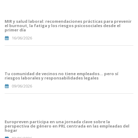
Portades
Article
Blog i
Mailing
MIR y salud laboral: recomendaciones prácticas para prevenir
(16).png
el burnout, la fatiga y los riesgos psicosociales desde el
primer día
16/06/2026
Portades
Article
Blog i
Mailing
Tu comunidad de vecinos no tiene empleados… pero sí
(8).png
riesgos laborales y responsabilidades legales
09/06/2026
portada
euro
malaga.png
Europreven participa en una jornada clave sobre la
perspectiva de género en PRL centrada en las empleadas del
hogar