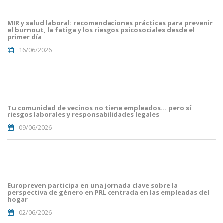
Blog i
Mailing
MIR y salud laboral: recomendaciones prácticas para prevenir
(16).png
el burnout, la fatiga y los riesgos psicosociales desde el
primer día
16/06/2026
Portades
Article
Blog i
Mailing
Tu comunidad de vecinos no tiene empleados… pero sí
(8).png
riesgos laborales y responsabilidades legales
09/06/2026
portada
euro
malaga.png
Europreven participa en una jornada clave sobre la
perspectiva de género en PRL centrada en las empleadas del
hogar
02/06/2026