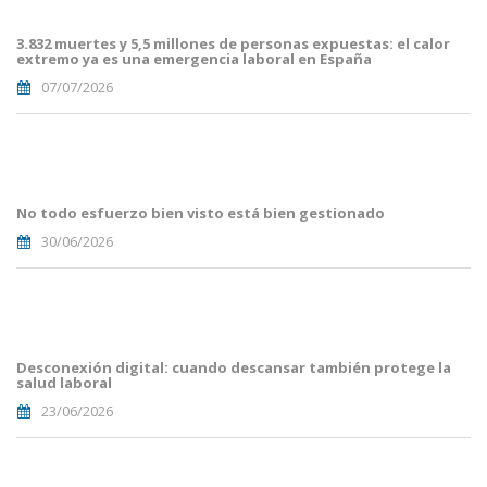
Blog i
Mailing
3.832 muertes y 5,5 millones de personas expuestas: el calor
(38).png
extremo ya es una emergencia laboral en España
07/07/2026
Portades
Article
Blog i
Mailing
No todo esfuerzo bien visto está bien gestionado
(33).png
30/06/2026
Portades
Article
Blog i
Mailing
Desconexión digital: cuando descansar también protege la
(29).png
salud laboral
23/06/2026
Portades
Article