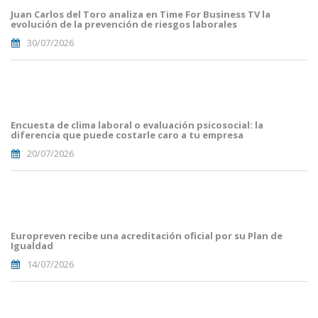
Toro(1).png
Juan Carlos del Toro analiza en Time For Business TV la
evolución de la prevención de riesgos laborales
30/07/2026
Portades
Article
Blog i
Mailing
Encuesta de clima laboral o evaluación psicosocial: la
(56).png
diferencia que puede costarle caro a tu empresa
20/07/2026
Portades
Article
Blog i
Mailing
Europreven recibe una acreditación oficial por su Plan de
(50).png
Igualdad
14/07/2026
Portades
Article