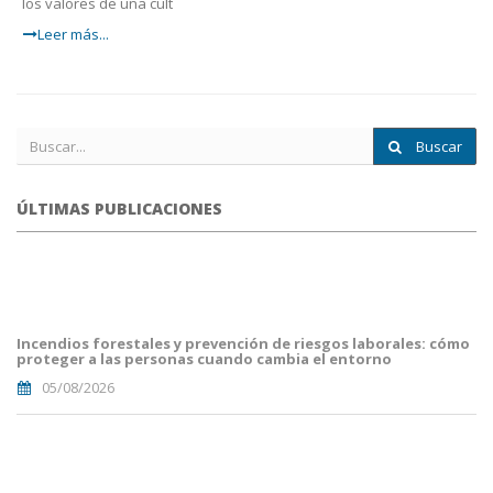
los valores de una cult
Leer más...
Buscar
ÚLTIMAS PUBLICACIONES
portada
fuego
forestal.png
Incendios forestales y prevención de riesgos laborales: cómo
proteger a las personas cuando cambia el entorno
05/08/2026
Portada
JuanCarlos
del