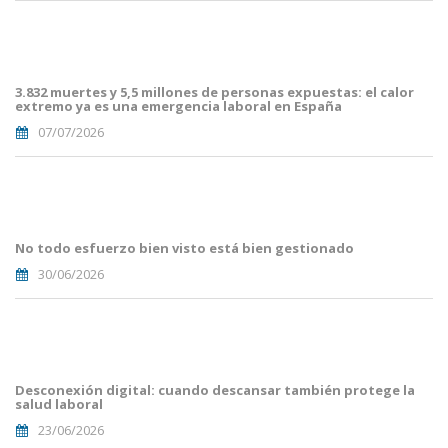
Portades
Article
Blog i
Mailing
3.832 muertes y 5,5 millones de personas expuestas: el calor
(38).png
extremo ya es una emergencia laboral en España
07/07/2026
Portades
Article
Blog i
Mailing
No todo esfuerzo bien visto está bien gestionado
(33).png
30/06/2026
Portades
Article
Blog i
Mailing
Desconexión digital: cuando descansar también protege la
(29).png
salud laboral
23/06/2026