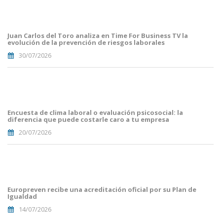
Portada
JuanCarlos
del
Toro(1).png
Juan Carlos del Toro analiza en Time For Business TV la
evolución de la prevención de riesgos laborales
30/07/2026
Portades
Article
Blog i
Mailing
Encuesta de clima laboral o evaluación psicosocial: la
(56).png
diferencia que puede costarle caro a tu empresa
20/07/2026
Portades
Article
Blog i
Mailing
Europreven recibe una acreditación oficial por su Plan de
(50).png
Igualdad
14/07/2026