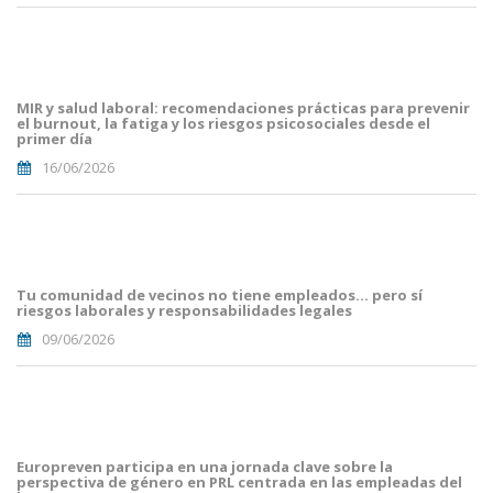
Portades
Article
Blog i
Mailing
MIR y salud laboral: recomendaciones prácticas para prevenir
(16).png
el burnout, la fatiga y los riesgos psicosociales desde el
primer día
16/06/2026
Portades
Article
Blog i
Mailing
Tu comunidad de vecinos no tiene empleados… pero sí
(8).png
riesgos laborales y responsabilidades legales
09/06/2026
portada
euro
malaga.png
Europreven participa en una jornada clave sobre la
perspectiva de género en PRL centrada en las empleadas del