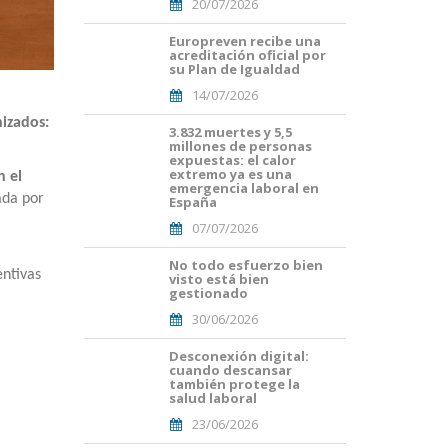
20/07/2026
Europreven recibe una
Portades
acreditación oficial por
Article
su Plan de Igualdad
Blog i
14/07/2026
Mailing
(50).png
nizados:
3.832 muertes y 5,5
Portades
millones de personas
Article
expuestas: el calor
Blog i
extremo ya es una
n el
Mailing
emergencia laboral en
ada por
España
(38).png
07/07/2026
No todo esfuerzo bien
Portades
entivas
visto está bien
Article
gestionado
Blog i
30/06/2026
Mailing
(33).png
Desconexión digital:
Portades
cuando descansar
Article
también protege la
Blog i
salud laboral
Mailing
23/06/2026
(29).png