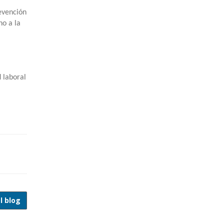
evención
no a la
 laboral
l blog