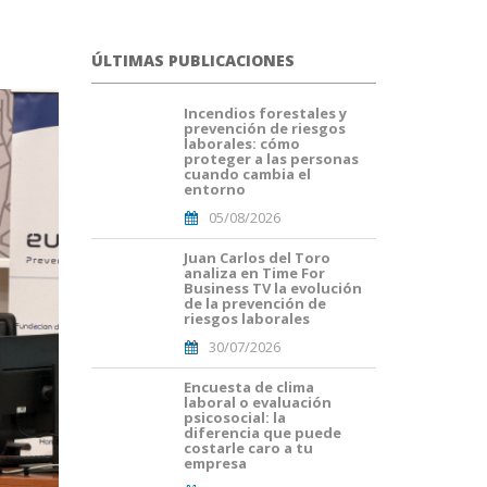
ÚLTIMAS PUBLICACIONES
Incendios forestales y
portada
prevención de riesgos
fuego
laborales: cómo
forestal.png
proteger a las personas
cuando cambia el
entorno
05/08/2026
Juan Carlos del Toro
Portada
analiza en Time For
JuanCarlos
Business TV la evolución
del
de la prevención de
Toro(1).png
riesgos laborales
30/07/2026
Encuesta de clima
Portades
laboral o evaluación
Article
psicosocial: la
Blog i
diferencia que puede
Mailing
costarle caro a tu
empresa
(56).png