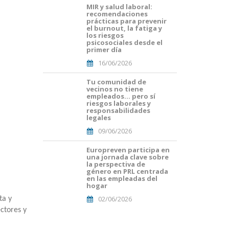
MIR y salud laboral:
Portades
recomendaciones
Article
prácticas para prevenir
Blog i
el burnout, la fatiga y
Mailing
los riesgos
psicosociales desde el
(16).png
primer día
16/06/2026
Tu comunidad de
Portades
vecinos no tiene
Article
empleados… pero sí
Blog i
riesgos laborales y
Mailing
responsabilidades
legales
(8).png
09/06/2026
Europreven participa en
portada
una jornada clave sobre
euro
la perspectiva de
malaga.png
género en PRL centrada
en las empleadas del
hogar
02/06/2026
ta y
ctores y