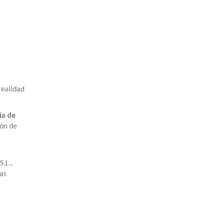
realidad
ía de
ión de
.L.,
as