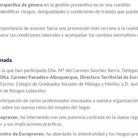
erspectiva de género
en la gestión preventiva no es una cuestión
dentificar riesgos, desigualdades y condiciones de trabajo que pued
importancia de avanzar hacia una prevención más cercana a la reali
ejorar las condiciones laborales y acompañar los cambios normativos 
ornada
 la que han participado Dña. Mª del Carmen Sánchez Sierra, Delega
;
Dña. Carmen Panadero Albuquerque, Directora Territorial de Eu
 Excmo. Colegio de Graduados Sociales de Málaga y Melilla; y D. Javi
n de Riesgos Laborales.
icipación de varios profesionales vinculados a nuestra organización
a sobre los nuevos retos del empleo del hogar.
uropreven
, ha intervenido con una ponencia centrada en la nueva reg
r y sus implicaciones prácticas.
écnico de Europreven
, ha abordado la siniestralidad y los riesgos pr