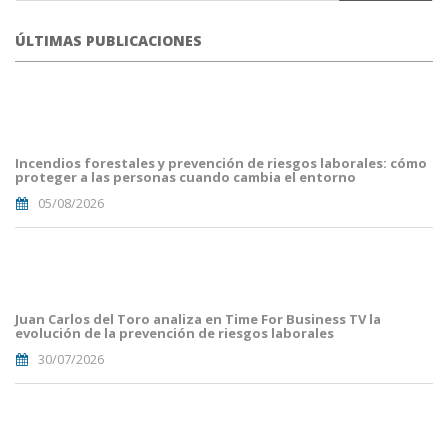
ÚLTIMAS PUBLICACIONES
portada
fuego
forestal.png
Incendios forestales y prevención de riesgos laborales: cómo
proteger a las personas cuando cambia el entorno
05/08/2026
Portada
JuanCarlos
del
Toro(1).png
Juan Carlos del Toro analiza en Time For Business TV la
evolución de la prevención de riesgos laborales
30/07/2026
Portades
Article
Blog i