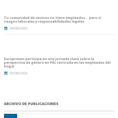
Article
Blog i
Mailing
Tu comunidad de vecinos no tiene empleados… pero sí
(8).png
riesgos laborales y responsabilidades legales
09/06/2026
portada
euro
malaga.png
Europreven participa en una jornada clave sobre la
perspectiva de género en PRL centrada en las empleadas del
hogar
02/06/2026
ARCHIVO DE PUBLICACIONES