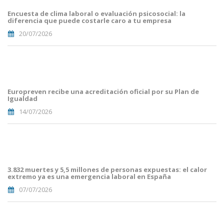
Mailing
Encuesta de clima laboral o evaluación psicosocial: la
(56).png
diferencia que puede costarle caro a tu empresa
20/07/2026
Portades
Article
Blog i
Mailing
Europreven recibe una acreditación oficial por su Plan de
(50).png
Igualdad
14/07/2026
Portades
Article
Blog i
Mailing
3.832 muertes y 5,5 millones de personas expuestas: el calor
(38).png
extremo ya es una emergencia laboral en España
07/07/2026
Portades
Article