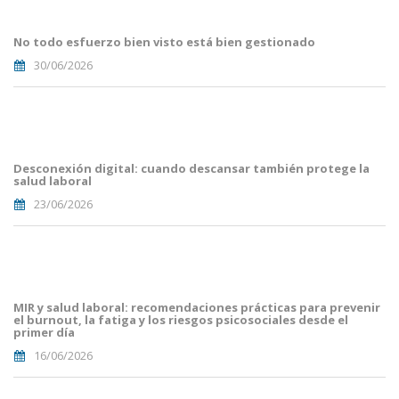
Blog i
Mailing
No todo esfuerzo bien visto está bien gestionado
(33).png
30/06/2026
Portades
Article
Blog i
Mailing
Desconexión digital: cuando descansar también protege la
(29).png
salud laboral
23/06/2026
Portades
Article
Blog i
Mailing
MIR y salud laboral: recomendaciones prácticas para prevenir
(16).png
el burnout, la fatiga y los riesgos psicosociales desde el
primer día
16/06/2026
Portades